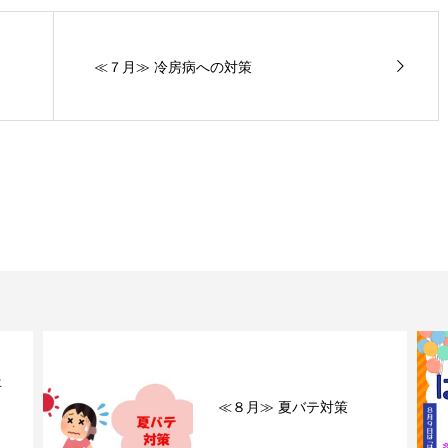
≪７月≫ 冷房病への対策
年
出
≪８月≫ 夏バテ対策