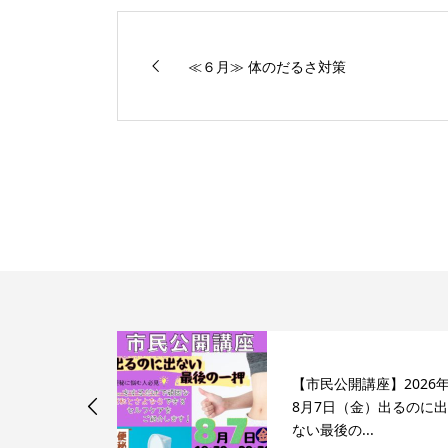
≪６月≫ 体のだるさ対策
【市民公開講座】2026
れ目、目の乾
8月7日（金）出るのに
ない最後の...